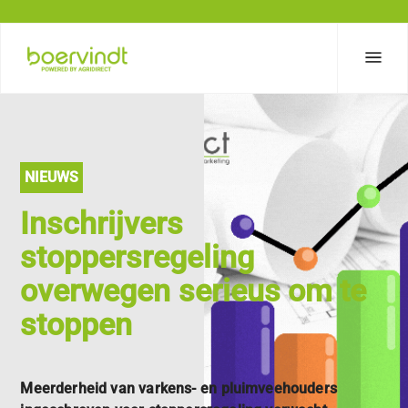
NIEUWS
Inschrijvers
stoppersregeling
overwegen serieus om te
stoppen
Meerderheid van varkens- en pluimveehouders