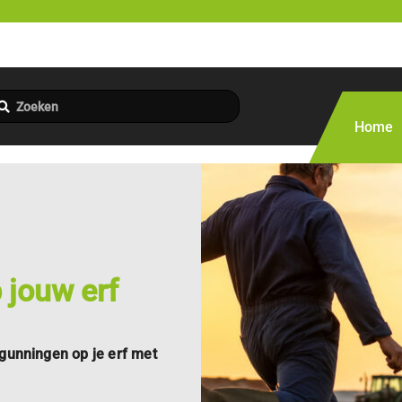
Home
jouw erf​
gunningen op je erf met