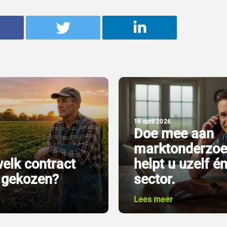
16 april 2026
Doe mee aan
marktonderzoe
elk contract
helpt u uzelf é
j gekozen?
sector.
r
Lees meer