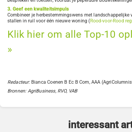
bespreken en toetsen, voordat je peperdure bouwtekeningen 
3. Geef een kwaliteitsimpuls
Combineer je herbestemmingswens met landschappelijke ve
stallen in ruil voor één nieuwe woning (
Rood-voor-Rood reg
Klik hier om alle Top-10 op
»
Redacteur:
Bianca Coenen B Ec B Com, AAA (AgriColumniste
Bronnen:
AgriBusiness, RVO, VAB
interessant art