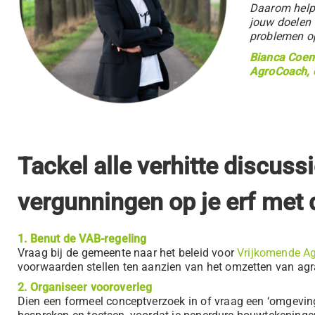
Daarom helpen
jouw doelen 
problemen op
Bianca Coe
AgroCoach, 
Tackel alle verhitte discu
vergunningen op je erf met 
1. Benut de VAB-regeling
Vraag bij de gemeente naar het beleid voor
Vrijkomende Ag
voorwaarden stellen ten aanzien van het omzetten van a
2. Organiseer vooroverleg
Dien een formeel conceptverzoek in of vraag een ‘omgevin