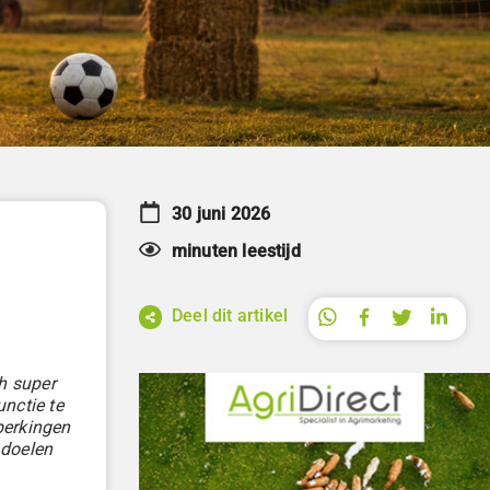
30 juni 2026
minuten leestijd
Deel dit artikel
h super
nctie te
perkingen
 doelen