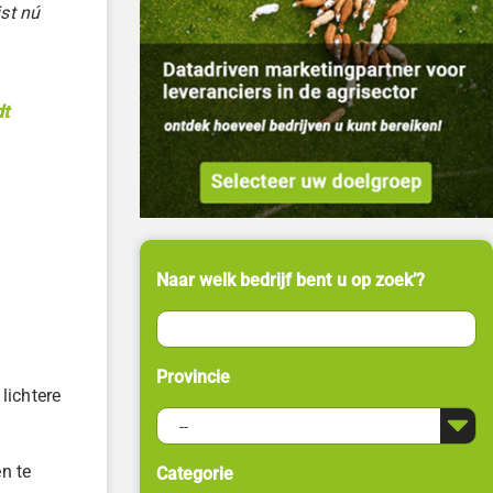
ist nú
dt
Naar welk bedrijf bent u op zoek’?
Provincie
lichtere
n te
Categorie