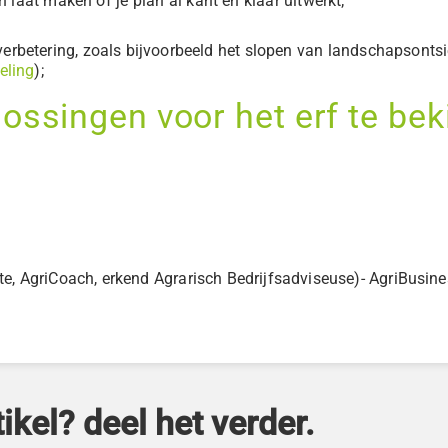
laat maken of je plan al kant en klaar uitwerkt;
rbetering, zoals bijvoorbeeld het slopen van landschapsonts
eling
);
lossingen voor het erf te bek
, AgriCoach, erkend Agrarisch Bedrijfsadviseuse)- AgriBusine
ikel? deel het verder.