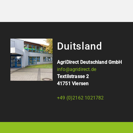
Duitsland
AgriDirect Deutschland GmbH
info@agridirect.de
Textilstrasse 2
41751 Viersen
+49 (0)2162 1021782