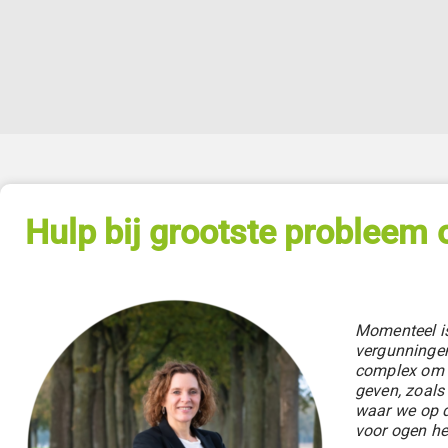
Hulp bij grootste probleem o
Momenteel is
vergunningen
complex om e
geven, zoals
waar we op d
voor ogen h